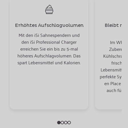
Erhöhtes Aufschlagvolumen
Bleibt me
Mit den iSi Sahnespendern und
den iSi Professional Charger
Im Whipp
erreichen Sie ein bis zu 5-mal
Zubereit
höheres Aufschlagvolumen. Das
Kühlschrank
spart Lebensmittel und Kalorien.
frisch. E
Lebensmittel,
perfekte Syste
en Place - 
auch für d