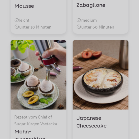
Zabaglione
Mousse
leicht
medium
unter 10 Minuten
unter 60 Minuten
Rezept vom Chief of
Japanese
Sugar: Jürgen Vsetecka
Cheesecake
Mohn-