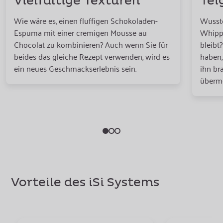
Vielfältige Texturen
Tei
Wie wäre es, einen fluffigen Schokoladen-
Wusste
Espuma mit einer cremigen Mousse au
Whippe
Chocolat zu kombinieren? Auch wenn Sie für
bleibt
beides das gleiche Rezept verwenden, wird es
haben,
ein neues Geschmackserlebnis sein.
ihn br
überm
Vorteile des iSi Systems