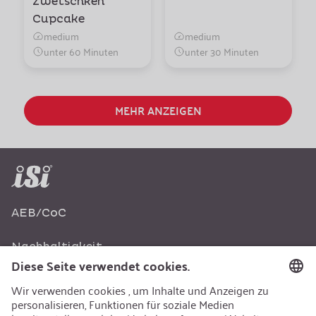
Zwetschken
Cupcake
medium
medium
unter 60 Minuten
unter 30 Minuten
MEHR ANZEIGEN
AEB/CoC
Nachhaltigkeit
Recycling
Nachhaltigkeit