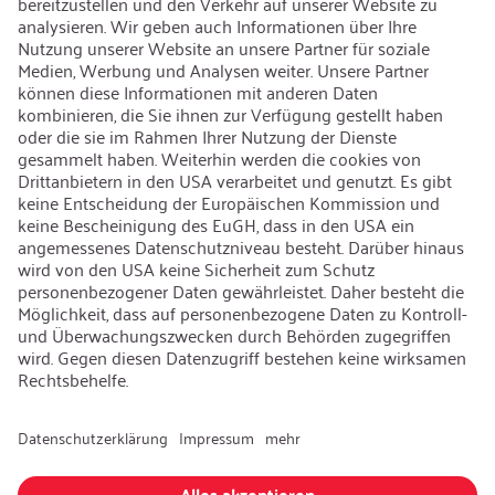
Karriere
Offene Jobs
Kontakt
iSi Group
Produktkatalog
Garantieerweiterung
Unternehmenspolitik
Hinweisgebersystem
Code of Conduct
Sprache ändern
:
Deutsch
Besuchen Sie uns auch auf: