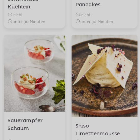
Pancakes
Küchlein
leicht
leicht
unter 30 Minuten
unter 30 Minuten
Sauerampfer
Shiso
Schaum
Limettenmousse