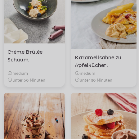
Crème Brûlée
Karamellsahne zu
Schaum
Apfelkücherl
medium
medium
unter 60 Minuten
unter 30 Minuten