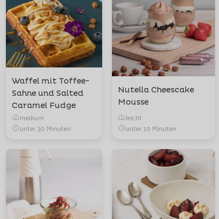
Waffel mit Toffee-
Nutella Cheescake
Sahne und Salted
Mousse
Caramel Fudge
medium
leicht
unter 30 Minuten
unter 10 Minuten