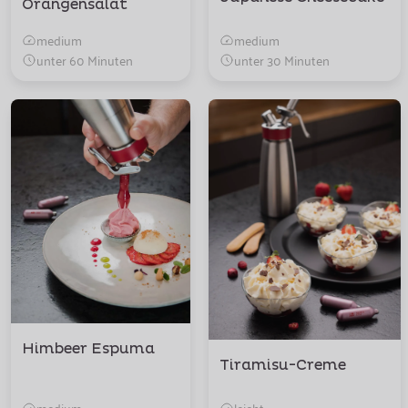
Orangensalat
medium
medium
unter 60 Minuten
unter 30 Minuten
Himbeer Espuma
Tiramisu-Creme
medium
leicht