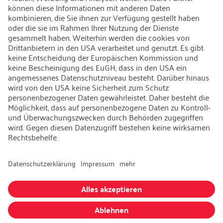
Kontakt
iSi Group
Produktkatalog
Garantieerweiterung
Unternehmenspolitik
Hinweisgebersystem
Code of Conduct
Sprache ändern
:
Deutsch
Besuchen Sie uns auch auf:
AGB
|
Datenschutzerklärung
|
Impressum
© iSi GmbH. Alle Rechte vorbehalten.