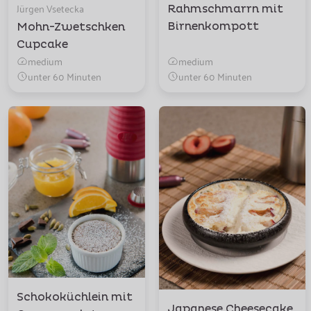
Jürgen Vsetecka
Rahmschmarrn mit
Birnenkompott
Mohn-Zwetschken
Cupcake
medium
medium
unter 60 Minuten
unter 60 Minuten
Schokoküchlein mit
Japanese Cheesecake