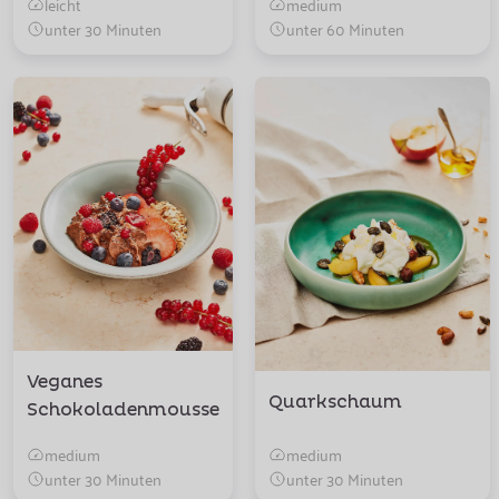
leicht
medium
unter 30 Minuten
unter 60 Minuten
Veganes
Quarkschaum
Schokoladenmousse
medium
medium
unter 30 Minuten
unter 30 Minuten