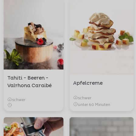
Tahiti - Beeren -
Apfelcreme
Valrhona Caraibé
schwer
schwer
unter 60 Minuten