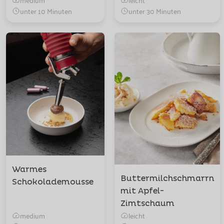
unter 10 Minuten
unter 30 Minuten
Warmes
Buttermilchschmarrn
Schokolademousse
mit Apfel-
Zimtschaum
medium
leicht