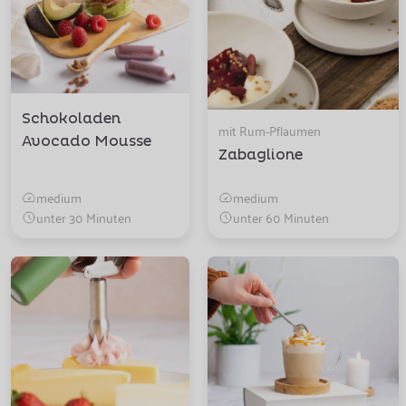
Schokoladen
mit Rum-Pflaumen
Avocado Mousse
Zabaglione
medium
medium
unter 30 Minuten
unter 60 Minuten