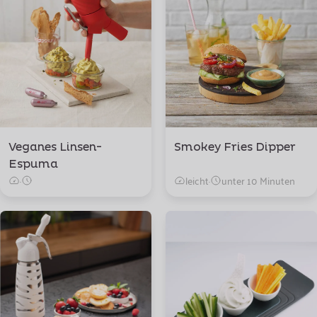
Veganes Linsen-
Smokey Fries Dipper
Espuma
·
leicht
·
unter 10 Minuten