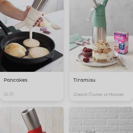
Pancakes
Tiramisu
·
leicht
·
unter 10 Minuten