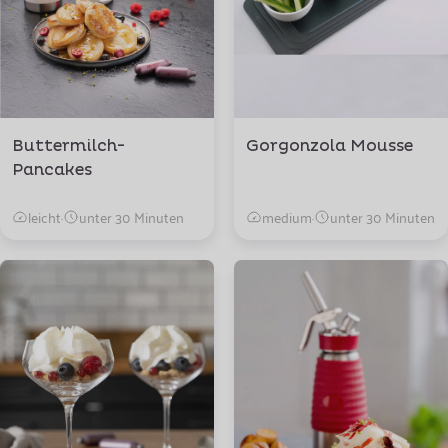
Buttermilch-
Gorgonzola Mousse
Pancakes
leicht
·
unter 30 Minuten
medium
·
unter 30 Minuten