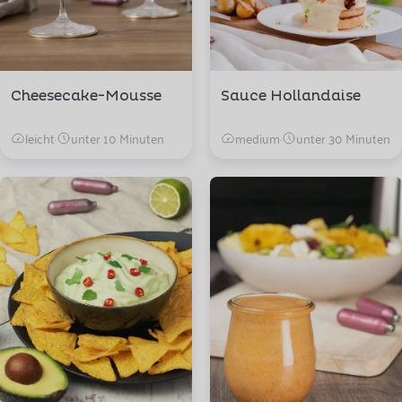
Cheesecake-Mousse
Sauce Hollandaise
leicht
·
unter 10 Minuten
medium
·
unter 30 Minuten