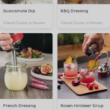
Guacamole Dip
BBQ Dressing
leicht
·
unter 10 Minuten
leicht
·
unter 10 Minuten
French Dressing
Rosen Himbeer Sirup