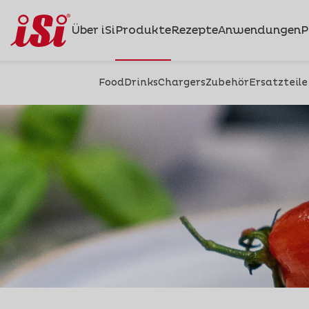
Über iSi
Produkte
Rezepte
Anwendungen
P
Food
Drinks
Chargers
Zubehör
Ersatzteile