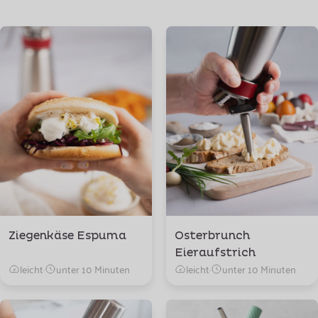
Ziegenkäse Espuma
Osterbrunch
Eieraufstrich
leicht
·
unter 10 Minuten
leicht
·
unter 10 Minuten