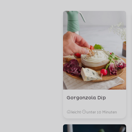
Gorgonzola Dip
leicht
·
unter 10 Minuten