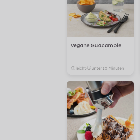
Vegane Guacamole
leicht
·
unter 10 Minuten