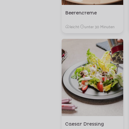
Beerencreme
leicht
·
unter 30 Minuten
Caesar Dressing