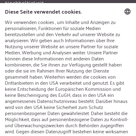
Nachhaltigkeit
Recycling
Nachhaltigkeit
Karriere
Offene Jobs
Kontakt
iSi Group
Produktkatalog
Garantieerweiterung
Unternehmenspolitik
Hinweisgebersystem
Code of Conduct
Sprache ändern
:
Deutsch