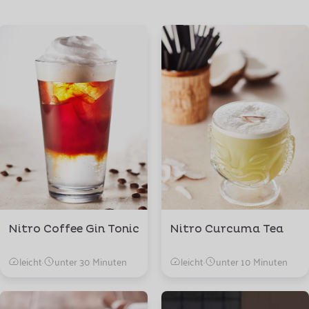
Nitro Coffee Gin Tonic
Nitro Curcuma Tea
leicht
·
unter 30 Minuten
leicht
·
unter 10 Minuten