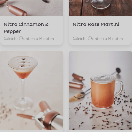
Nitro Cinnamon &
Nitro Rose Martini
Pepper
leicht
·
unter 10 Minuten
leicht
·
unter 10 Minuten