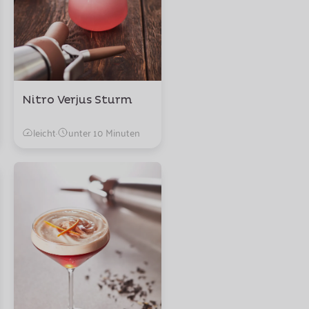
Nitro Verjus Sturm
leicht
·
unter 10 Minuten