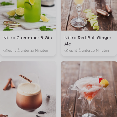
Nitro Cucumber & Gin
Nitro Red Bull Ginger
Ale
leicht
·
unter 30 Minuten
leicht
·
unter 10 Minuten