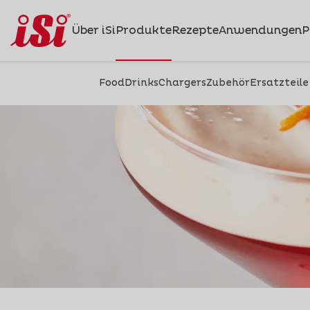
Über iSi
Produkte
Rezepte
Anwendungen
P
Food
Drinks
Chargers
Zubehör
Ersatzteile