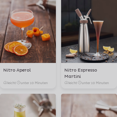
Nitro Aperol
Nitro Espresso
Martini
leicht
·
unter 10 Minuten
leicht
·
unter 10 Minuten