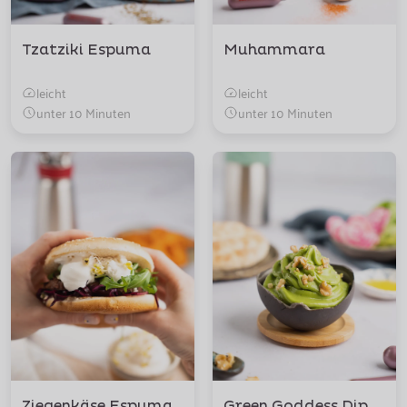
Tzatziki Espuma
Muhammara
leicht
leicht
unter 10 Minuten
unter 10 Minuten
Ziegenkäse Espuma
Green Goddess Dip