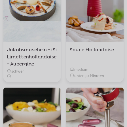
Jakobsmuscheln - iSi
Sauce Hollandaise
Limettenhollandaise
- Aubergine
medium
schwer
unter 30 Minuten