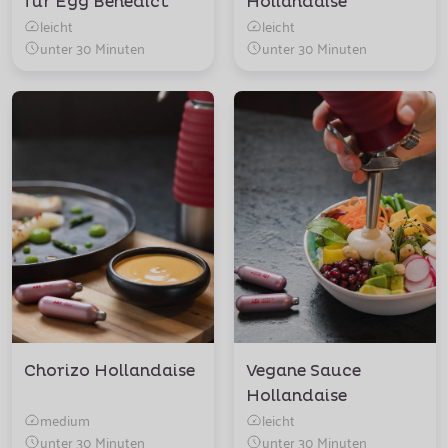
für Egg Benedict
Hollandaise
leicht
leicht
unter 30 Minuten
unter 30 Minuten
Chorizo Hollandaise
Vegane Sauce
Hollandaise
medium
leicht
unter 30 Minuten
unter 30 Minuten