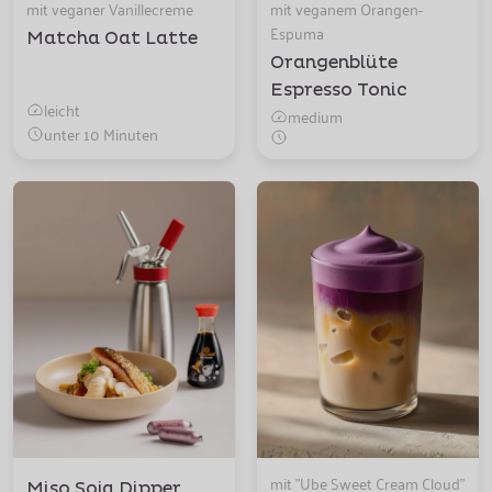
mit veganer Vanillecreme
mit veganem Orangen-
Espuma
Matcha Oat Latte
Orangenblüte
Espresso Tonic
leicht
medium
unter 10 Minuten
mit "Ube Sweet Cream Cloud"
Miso Soja Dipper