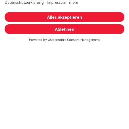
Recycling
Nachhaltigkeit
Karriere
Offene Jobs
Kontakt
iSi Group
Produktkatalog
Garantieerweiterung
Unternehmenspolitik
Hinweisgebersystem
Code of Conduct
Sprache ändern
:
Deutsch