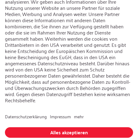
Karriere
Offene Jobs
Kontakt
iSi Group
Produktkatalog
Garantieerweiterung
Unternehmenspolitik
Hinweisgebersystem
Code of Conduct
Sprache ändern
:
Deutsch
Besuchen Sie uns auch auf: