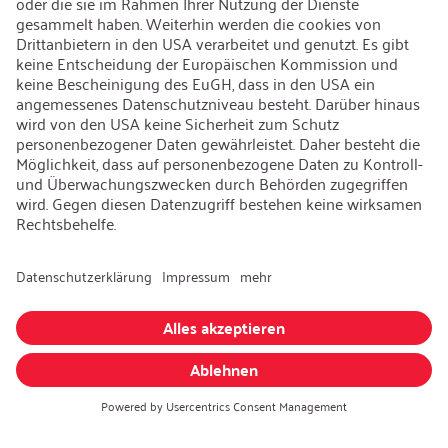
Nachhaltigkeit
Karriere
Offene Jobs
Kontakt
iSi Group
Produktkatalog
Garantieerweiterung
Unternehmenspolitik
Hinweisgebersystem
Code of Conduct
Sprache ändern
:
Deutsch
Besuchen Sie uns auch auf: