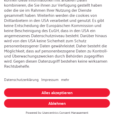
Recycling
Nachhaltigkeit
Karriere
Offene Jobs
Kontakt
iSi Group
Produktkatalog
Garantieerweiterung
Unternehmenspolitik
Hinweisgebersystem
Code of Conduct
Sprache ändern
:
Deutsch