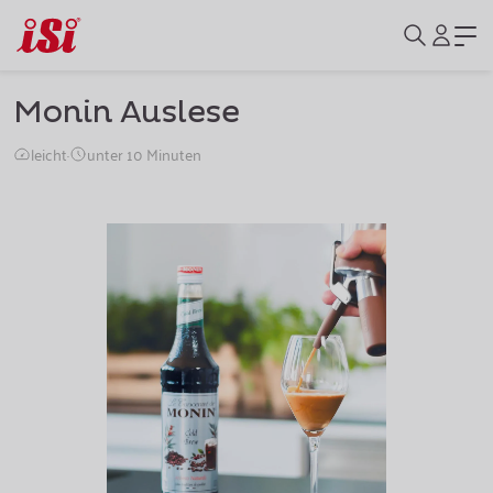
Monin Auslese
leicht
·
unter 10 Minuten