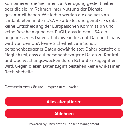
Offene Jobs
Kontakt
iSi Group
Produktkatalog
Garantieerweiterung
Unternehmenspolitik
Hinweisgebersystem
Code of Conduct
Sprache ändern
:
Deutsch
Besuchen Sie uns auch auf:
AGB
|
Datenschutzerklärung
|
Impressum