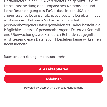
Kontakt
iSi Group
Produktkatalog
Garantieerweiterung
Unternehmenspolitik
Hinweisgebersystem
Code of Conduct
Sprache ändern
:
Deutsch
Besuchen Sie uns auch auf:
AGB
|
Datenschutzerklärung
|
Impressum
© iSi GmbH. Alle Rechte vorbehalten.