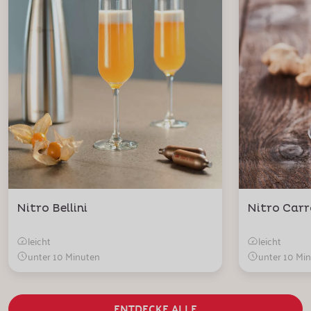
Nitro Bellini
Nitro Carr
leicht
leicht
unter 10 Minuten
unter 10 Mi
ENTDECKE ALLE