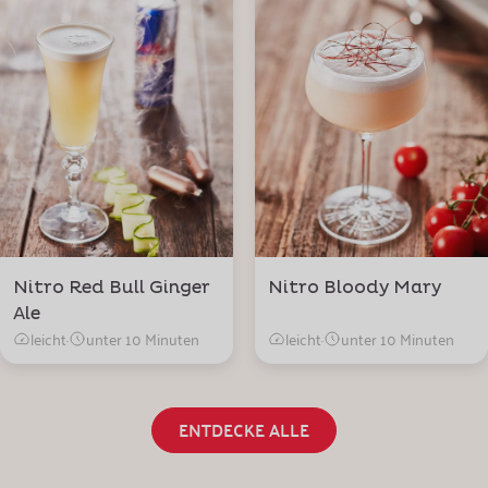
Nitro Red Bull Ginger
Nitro Bloody Mary
Ale
leicht
·
unter 10 Minuten
leicht
·
unter 10 Minuten
ENTDECKE ALLE