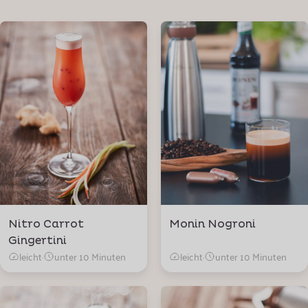
Nitro Carrot
Monin Nogroni
Gingertini
leicht
·
unter 10 Minuten
leicht
·
unter 10 Minuten