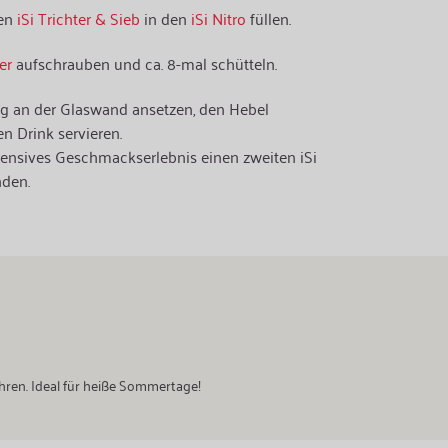
den
iSi Trichter & Sieb
in den
iSi Nitro
füllen.
er
aufschrauben und ca. 8-mal schütteln.
räg an der Glaswand ansetzen, den Hebel
n Drink servieren.
tensives Geschmackserlebnis einen zweiten iSi
nden.
hren. Ideal für heiße Sommertage!