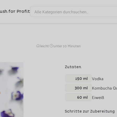
ush for Profit
Nitro Mule
leicht
·
unter 10 Minuten
Zutaten
150 ml
Vodka
300 ml
Kombucha Qu
60 ml
Eiweiß
Schritte zur Zubereitung