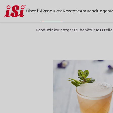
Über iSi
Produkte
Rezepte
Anwendungen
P
Food
Drinks
Chargers
Zubehör
Ersatzteile