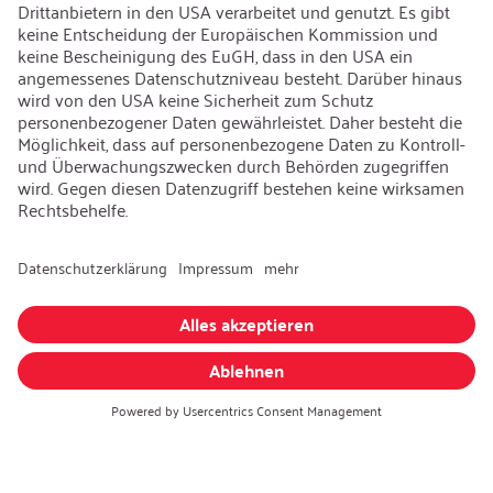
Karriere
Offene Jobs
Kontakt
iSi Group
Produktkatalog
Garantieerweiterung
Unternehmenspolitik
Hinweisgebersystem
Code of Conduct
Sprache ändern
:
Deutsch
Besuchen Sie uns auch auf: