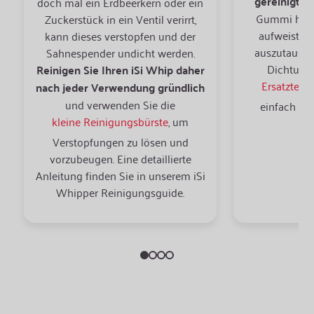
gereinigt
we
doch mal ein Erdbeerkern oder ein
Gummi hart 
Zuckerstück in ein Ventil verirrt,
aufweist, is
kann dieses verstopfen und der
auszutausch
Sahnespender undicht werden.
Dichtung
Reinigen Sie Ihren iSi Whip daher
Ersatzteile
nach jeder Verwendung gründlich
und verwenden Sie die
einfach onl
kleine Reinigungsbürste
, um
Verstopfungen zu lösen und
vorzubeugen. Eine detaillierte
Anleitung finden Sie in unserem iSi
Whipper Reinigungsguide.