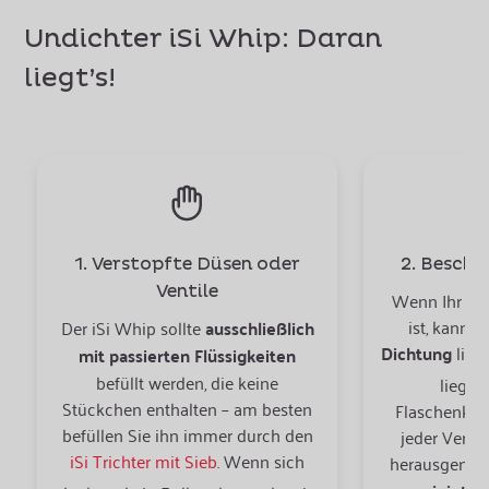
Undichter iSi Whip: Daran
liegt’s!
1. Verstopfte Düsen oder
2. Besch
Ventile
Wenn Ihr Sa
ist, kann d
Der iSi Whip sollte
ausschließlich
Dichtung
lieg
mit passierten Flüssigkeiten
befüllt werden, die keine
liegt 
Stückchen enthalten – am besten
Flaschenkop
befüllen Sie ihn immer durch den
jeder Verw
iSi Trichter mit Sieb
. Wenn sich
herausgeno