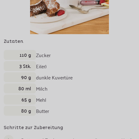
Zutaten
110 g
Zucker
3 Stk.
Ei(er)
90 g
dunkle Kuvertüre
80 ml
Milch
65 g
Mehl
80 g
Butter
Schritte zur Zubereitung