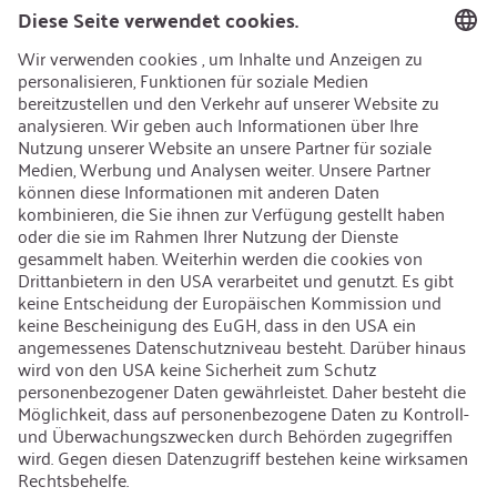
Nachhaltigkeit
Recycling
Nachhaltigkeit
Karriere
Offene Jobs
Kontakt
iSi Group
Produktkatalog
Garantieerweiterung
Unternehmenspolitik
Hinweisgebersystem
Code of Conduct