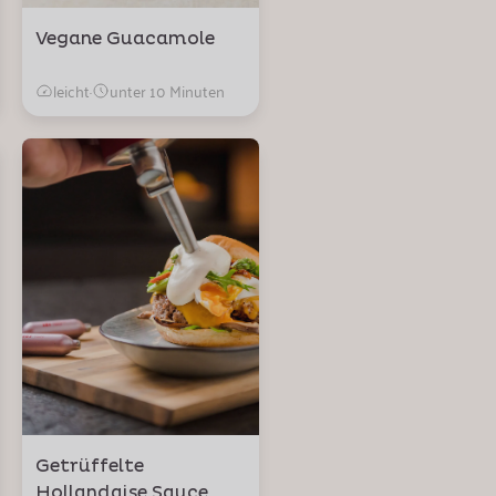
Vegane Guacamole
leicht
·
unter 10 Minuten
Getrüffelte
Hollandaise Sauce