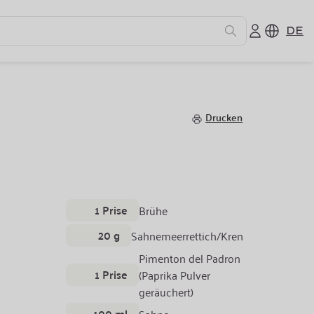
DE
Drucken
1 Prise
Brühe
20 g
Sahnemeerrettich/Kren
Pimenton del Padron
1 Prise
(Paprika Pulver
geräuchert)
100 ml