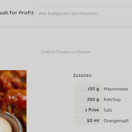
ush for Profit
Cocktailsauce
leicht
·
unter 10 Minuten
Zutaten
150 g
Mayonnaise
250 g
Ketchup
1 Prise
Salz
50 ml
Orangensaft