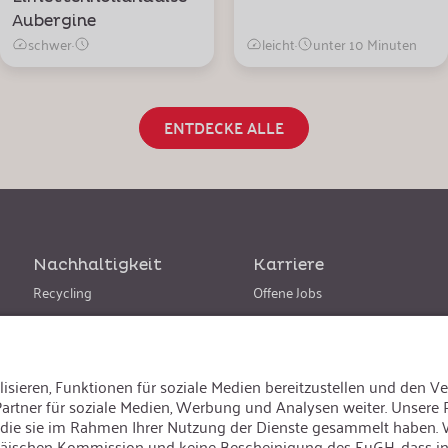
Aubergine
schwer
·
leicht
·
unter 10 Minuten
ENTDECKE ALLE
Nachhaltigkeit
Karriere
Recycling
Offene Jobs
Nachhaltigkeit
ache ändern
:
Deutsch
Besuchen Sie uns auch auf: