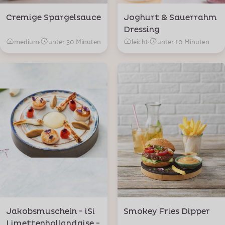
Cremige Spargelsauce
Joghurt & Sauerrahm
Dressing
medium
·
unter 30 Minuten
leicht
·
unter 10 Minuten
Jakobsmuscheln - iSi
Smokey Fries Dipper
Limettenhollandaise -