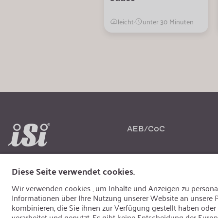
leicht
·
unter 30 Minuten
AEB/CoC
Spr