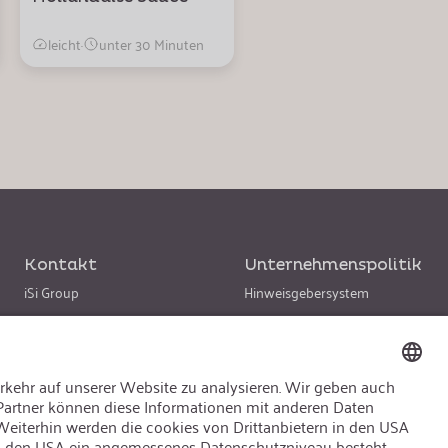
leicht
·
unter 30 Minuten
Kontakt
Unternehmenspolitik
iSi Group
Hinweisgebersystem
Produktkatalog
Code of Conduct
Garantieerweiterung