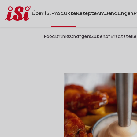
Über iSi
Produkte
Rezepte
Anwendungen
P
Food
Drinks
Chargers
Zubehör
Ersatzteile