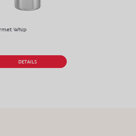
rmet Whip
Trichter & Sieb
€ 49,90
DETAILS
DETAILS