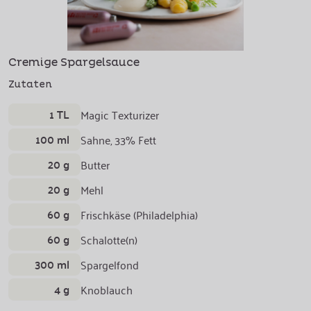
Cremige Spargelsauce
Zutaten
1 TL
Magic Texturizer
100 ml
Sahne, 33% Fett
20 g
Butter
20 g
Mehl
60 g
Frischkäse (Philadelphia)
60 g
Schalotte(n)
300 ml
Spargelfond
4 g
Knoblauch