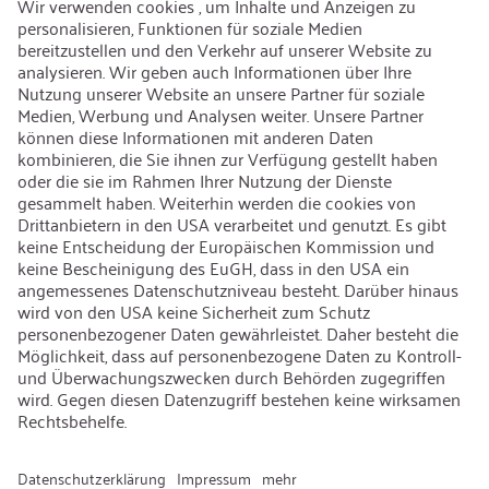
Nachhaltigkeit
Karriere
Offene Jobs
Kontakt
iSi Group
Produktkatalog
Garantieerweiterung
Unternehmenspolitik
Hinweisgebersystem
Code of Conduct
Sprache ändern
:
Deutsch
Besuchen Sie uns auch auf: