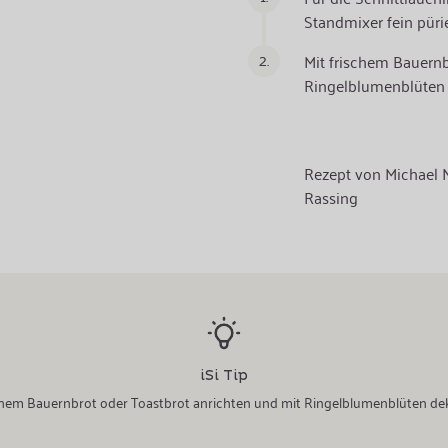
Standmixer fein pürie
2.
Mit frischem Bauernb
Ringelblumenblüten 
Rezept von Michael N
Rassing
iSi Tip
schem Bauernbrot oder Toastbrot anrichten und mit Ringelblumenblüten dek