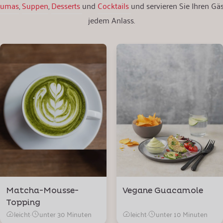
pumas
,
Suppen
,
Desserts
und
Cocktails
und servieren Sie Ihren G
jedem Anlass.
Matcha-Mousse-
Vegane Guacamole
Topping
leicht
·
unter 30 Minuten
leicht
·
unter 10 Minuten