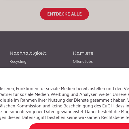
ENTDECKE ALLE
Nachhaltigkeit
Karriere
Recycling
Offene Jobs
Nachhaltigkeit
ache ändern
:
Deutsch
Besuchen Sie uns auch auf:
AGB
|
Datenschutzerklärung
|
Impressum
© iSi GmbH. Alle Rechte vorbehalten.