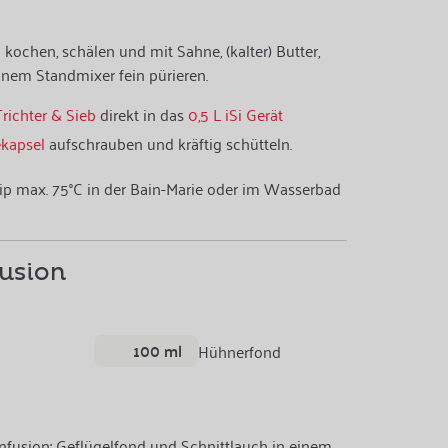
n kochen, schälen und mit Sahne, (kalter) Butter,
inem Standmixer fein pürieren.
Trichter & Sieb
direkt in das
0,5 L iSi Gerät
ekapsel
aufschrauben und kräftig schütteln.
p max. 75°C in der Bain-Marie oder im Wasserbad
usion
100 ml
Hühnerfond
infusion: Geflügelfond und Schnittlauch in einem