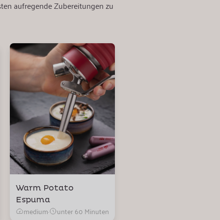
ästen aufregende Zubereitungen zu
Warm Potato
Espuma
medium
·
unter 60 Minuten