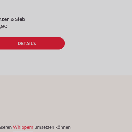
hter & Sieb
,90
DETAILS
unseren
Whippern
umsetzen können.