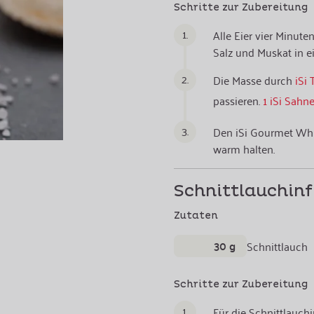
Schritte zur Zubereitung
1.
Alle Eier vier Minute
Salz und Muskat in e
2.
Die Masse durch
iSi 
passieren.
1 iSi Sahn
3.
Den iSi Gourmet Whi
warm halten.
Schnittlauchinf
Zutaten
30 g
Schnittlauch
Schritte zur Zubereitung
1.
Für die Schnittlauch