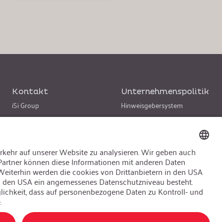
Kontakt
Unternehmenspolitik
iSi Group
Hinweisgebersystem
Produktkatalog
Code of Conduct
Garantieerweiterung