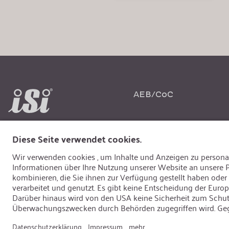
AEB/CoC
Spr