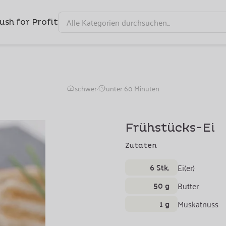
ush for Profit
cks-Ei mit Schnittlauch
schwer
·
unter 60 Minuten
Frühstücks-Ei
Zutaten
6 Stk.
Ei(er)
50 g
Butter
1 g
Muskatnuss