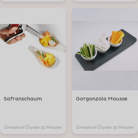
Safranschaum
Gorgonzola Mousse
medium
·
unter 30 Minuten
medium
·
unter 30 Minuten