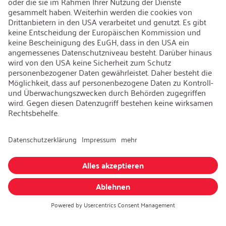
Nachhaltigkeit
Karriere
Offene Jobs
Kontakt
iSi Group
Produktkatalog
Garantieerweiterung
Unternehmenspolitik
Hinweisgebersystem
Code of Conduct
Sprache ändern
:
Deutsch
Besuchen Sie uns auch auf: