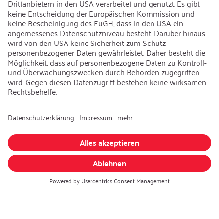
Karriere
Offene Jobs
Kontakt
iSi Group
Produktkatalog
Garantieerweiterung
Unternehmenspolitik
Hinweisgebersystem
Code of Conduct
Sprache ändern
:
Deutsch
Besuchen Sie uns auch auf: