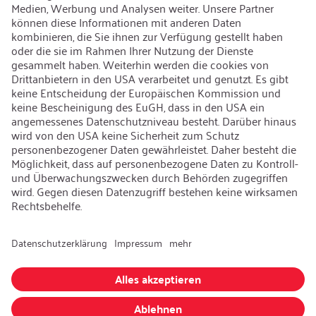
Karriere
Offene Jobs
Kontakt
iSi Group
Produktkatalog
Garantieerweiterung
Unternehmenspolitik
Hinweisgebersystem
Code of Conduct
Sprache ändern
:
Deutsch
Besuchen Sie uns auch auf: