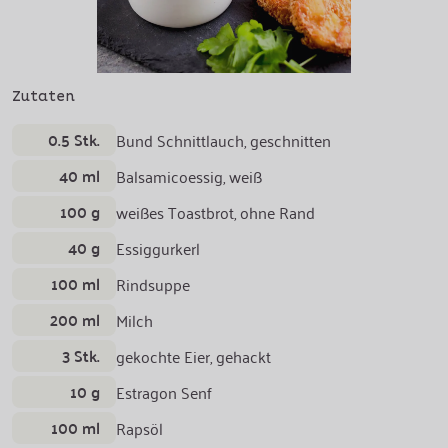
Zutaten
0.5 Stk.
Bund Schnittlauch, geschnitten
40 ml
Balsamicoessig, weiß
100 g
weißes Toastbrot, ohne Rand
40 g
Essiggurkerl
100 ml
Rindsuppe
200 ml
Milch
3 Stk.
gekochte Eier, gehackt
10 g
Estragon Senf
100 ml
Rapsöl