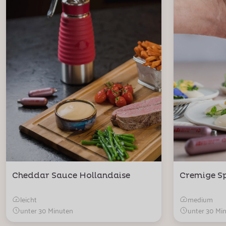
Cheddar Sauce Hollandaise
Cremige S
leicht
medium
unter 30 Minuten
unter 30 Mi