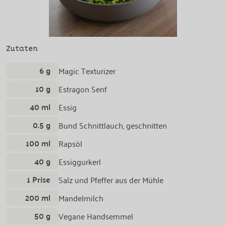
Zutaten
6 g
Magic Texturizer
10 g
Estragon Senf
40 ml
Essig
0.5 g
Bund Schnittlauch, geschnitten
100 ml
Rapsöl
40 g
Essiggurkerl
1 Prise
Salz und Pfeffer aus der Mühle
200 ml
Mandelmilch
50 g
Vegane Handsemmel