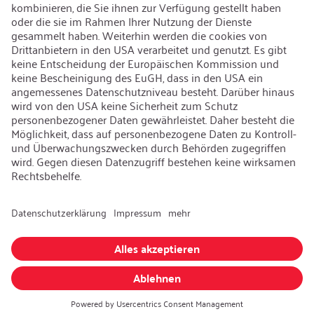
iSi Group
Produktkatalog
Garantieerweiterung
Unternehmenspolitik
Hinweisgebersystem
Code of Conduct
Sprache ändern
:
Deutsch
Besuchen Sie uns auch auf:
AGB
|
Datenschutzerklärung
|
Impressum
© iSi GmbH. Alle Rechte vorbehalten.