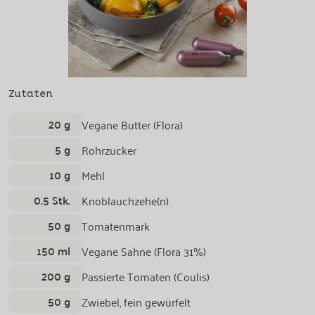
Zutaten
20 g
Vegane Butter (Flora)
5 g
Rohrzucker
10 g
Mehl
0.5 Stk.
Knoblauchzehe(n)
50 g
Tomatenmark
150 ml
Vegane Sahne (Flora 31%)
200 g
Passierte Tomaten (Coulis)
50 g
Zwiebel, fein gewürfelt