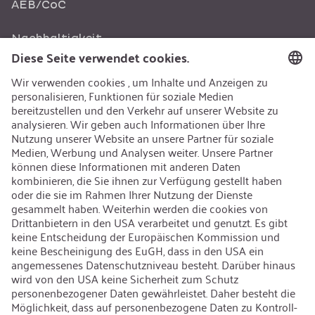
AEB/CoC
Nachhaltigkeit
Recycling
Nachhaltigkeit
Karriere
Offene Jobs
Kontakt
iSi Group
Produktkatalog
Garantieerweiterung
Unternehmenspolitik
Hinweisgebersystem
Code of Conduct