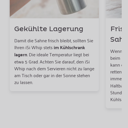
Gekühlte Lagerung
Fris
Sah
Damit die Sahne frisch bleibt, sollten Sie
Ihren iSi Whip stets
im Kühlschrank
Wenn die
lagern
. Die ideale Temperatur liegt bei
beim Einf
etwa 5 Grad. Achten Sie darauf, den iSi
kann der
Whip nach dem Servieren nicht zu lange
retten. 
am Tisch oder gar in der Sonne stehen
immer
f
zu lassen.
Haltbark
Stunden 
Kühlschr