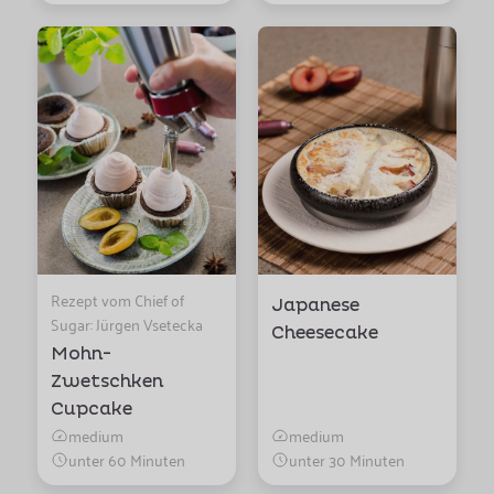
Rezept vom Chief of
Japanese
Sugar: Jürgen Vsetecka
Cheesecake
Mohn-
Zwetschken
Cupcake
medium
medium
unter 60 Minuten
unter 30 Minuten