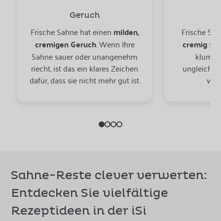
Geruch
Ko
Frische Sahne hat einen
milden,
Frische Sah
cremigen Geruch
. Wenn Ihre
cremig
sei
Sahne sauer oder unangenehm
klumpig
riecht, ist das ein klares Zeichen
ungleichmäß
dafür, dass sie nicht mehr gut ist.
verd
Sahne-Reste clever verwerten:
Entdecken Sie vielfältige
Rezeptideen in der iSi