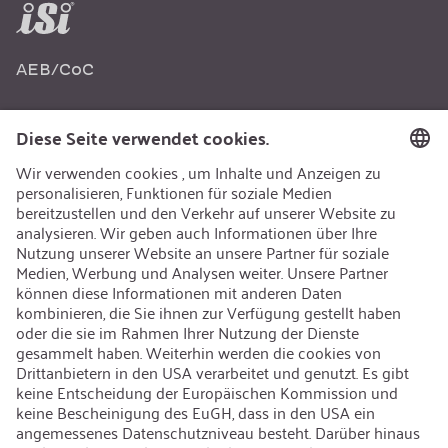
AEB/CoC
Nachhaltigkeit
Recycling
Nachhaltigkeit
Karriere
Offene Jobs
Kontakt
iSi Group
Produktkatalog
Garantieerweiterung
Unternehmenspolitik