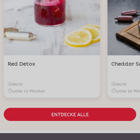
Red Detox
Cheddar S
leicht
leicht
unter 10 Minuten
unter 30 Mi
ENTDECKE ALLE