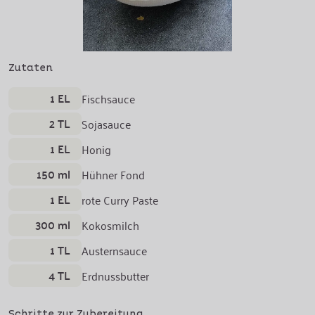
Zutaten
1 EL
Fischsauce
2 TL
Sojasauce
1 EL
Honig
150 ml
Hühner Fond
1 EL
rote Curry Paste
300 ml
Kokosmilch
1 TL
Austernsauce
4 TL
Erdnussbutter
Schritte zur Zubereitung