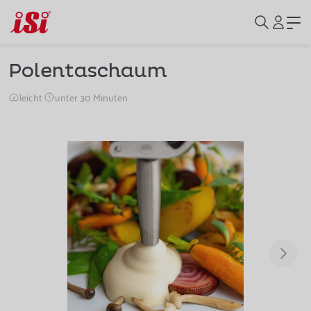
Polentaschaum
leicht
·
unter 30 Minuten