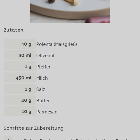
Zutaten
40 g
Polenta (Maisgrieß)
30 ml
Olivenöl
1 g
Pfeffer
450 ml
Milch
1 g
Salz
40 g
Butter
10 g
Parmesan
Schritte zur Zubereitung