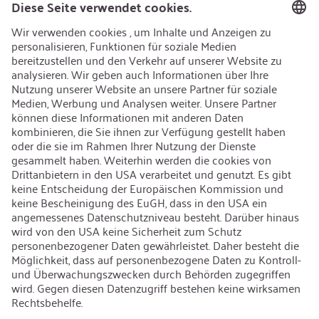
Recycling
Nachhaltigkeit
Karriere
Offene Jobs
Kontakt
iSi Group
Produktkatalog
Garantieerweiterung
Unternehmenspolitik
Hinweisgebersystem
Code of Conduct
Sprache ändern
:
Deutsch