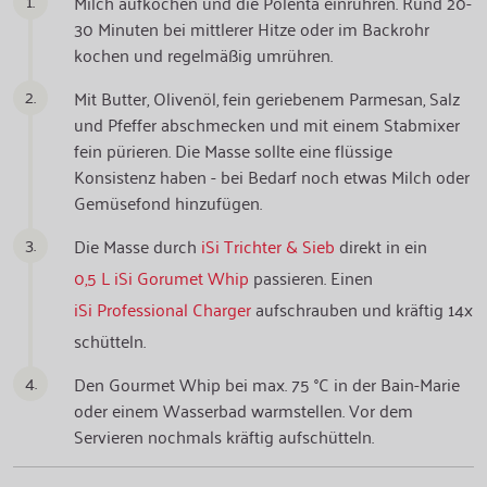
1.
Milch aufkochen und die Polenta einrühren. Rund 20-
30 Minuten bei mittlerer Hitze oder im Backrohr
kochen und regelmäßig umrühren.
2.
Mit Butter, Olivenöl, fein geriebenem Parmesan, Salz
und Pfeffer abschmecken und mit einem Stabmixer
fein pürieren. Die Masse sollte eine flüssige
Konsistenz haben - bei Bedarf noch etwas Milch oder
Gemüsefond hinzufügen.
3.
Die Masse durch
iSi Trichter & Sieb
direkt in ein
0,5 L iSi Gorumet Whip
passieren. Einen
iSi Professional Charger
aufschrauben und kräftig 14x
schütteln.
4.
Den Gourmet Whip bei max. 75 °C in der Bain-Marie
oder einem Wasserbad warmstellen. Vor dem
Servieren nochmals kräftig aufschütteln.