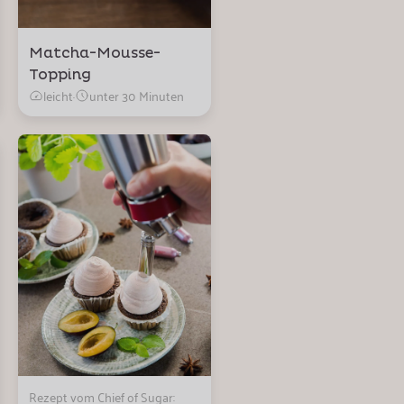
Matcha-Mousse-
Topping
leicht
·
unter 30 Minuten
Rezept vom Chief of Sugar: