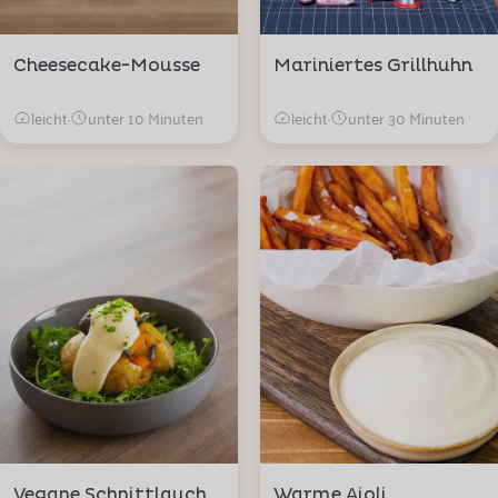
Cheesecake-Mousse
Mariniertes Grillhuhn
leicht
·
unter 10 Minuten
leicht
·
unter 30 Minuten
Vegane Schnittlauch
Warme Aioli