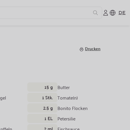
DE
n
Drucken
15 g
Butter
1 Stk.
gel
Tomate(n)
2.5 g
Bonito Flocken
1 EL
Petersilie
2 ml
toffeln
Fischsauce