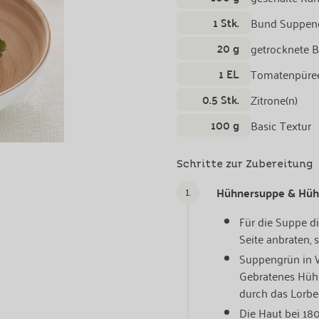
1 Stk.
Bund Suppen
20 g
getrocknete 
1 EL
Tomatenpüre
0.5 Stk.
Zitrone(n)
100 g
Basic Textur
Schritte zur Zubereitung
1.
Hühnersuppe & Hü
Für die Suppe d
Seite anbraten, 
Suppengrün in W
Gebratenes Hüh
durch das Lorbee
Die Haut bei 18