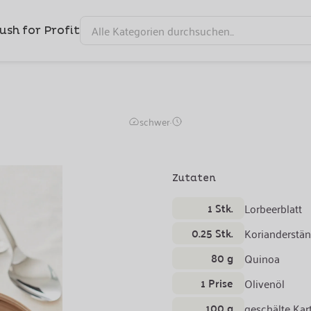
ush for Profit
Pollo - Quinoa - Bohne
schwer
·
Zutaten
1 Stk.
Lorbeerblatt
0.25 Stk.
Korianderstän
80 g
Quinoa
1 Prise
Olivenöl
100 g
geschälte Kar