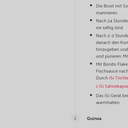
Die Brust mit S
marinieren.
Nach 24 Stunden 
sie saftig sind.
Nach 2–3 Stunde
danach den Kori
hinzugeben und 
und pürieren. M
Mit Bonito Flake
Fischsauce nach
Durch
iSi Tricht
1 iSi Sahnekapse
Das iSi Gerät be
warmhalten.
2.
Quinoa