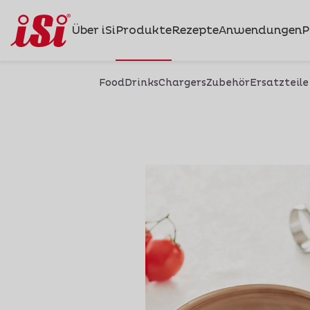
Über iSi
Produkte
Rezepte
Anwendungen
P
Food
Drinks
Chargers
Zubehör
Ersatzteile