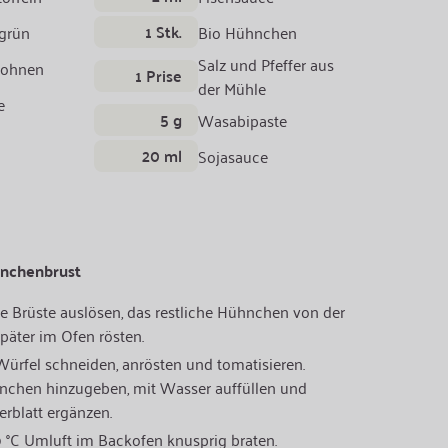
1 Stk.
grün
Bio Hühnchen
Salz und Pfeffer aus
Bohnen
1 Prise
der Mühle
e
5 g
Wasabipaste
20 ml
Sojasauce
hnchenbrust
ie Brüste auslösen, das restliche Hühnchen von der
später im Ofen rösten.
ürfel schneiden, anrösten und tomatisieren.
nchen hinzugeben, mit Wasser auffüllen und
rblatt ergänzen.
0 °C Umluft im Backofen knusprig braten.