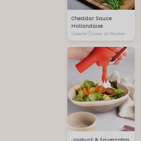
Cheddar Sauce
Hollandaise
leicht
·
unter 30 Minuten
Joghurt & Sauerrahm