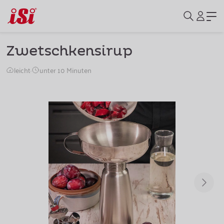
Zwetschkensirup
leicht
·
unter 10 Minuten