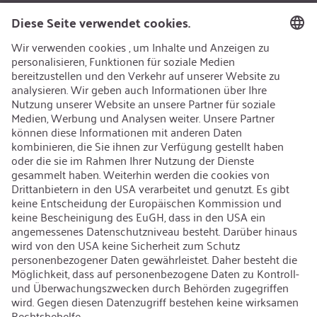
Nachhaltigkeit
Recycling
Nachhaltigkeit
Karriere
Offene Jobs
Kontakt
iSi Group
Produktkatalog
Garantieerweiterung
Unternehmenspolitik
Hinweisgebersystem
Code of Conduct