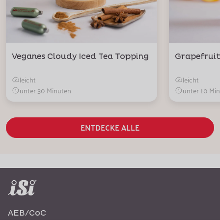
Veganes Cloudy Iced Tea Topping
Grapefruit
leicht
leicht
unter 30 Minuten
unter 10 Mi
ENTDECKE ALLE
AEB/CoC