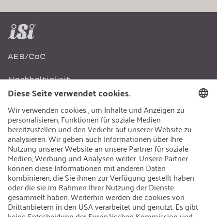
AEB/CoC
Nachhaltigkeit
Recycling
Nachhaltigkeit
Karriere
Offene Jobs
Kontakt
iSi Group
Produktkatalog
Garantieerweiterung