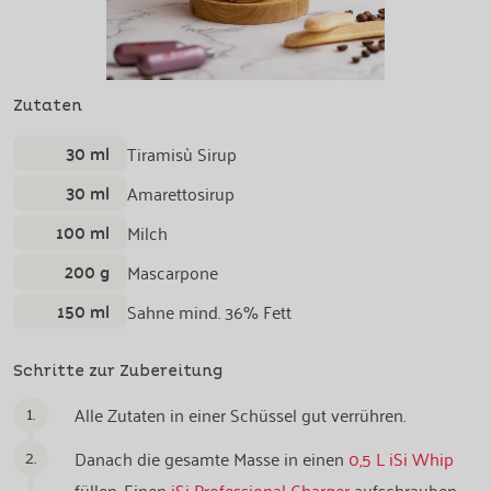
Zutaten
30 ml
Tiramisù Sirup
30 ml
Amarettosirup
100 ml
Milch
200 g
Mascarpone
150 ml
Sahne mind. 36% Fett
Schritte zur Zubereitung
1.
Alle Zutaten in einer Schüssel gut verrühren.
2.
Danach die gesamte Masse in einen
0,5 L iSi Whip
füllen. Einen
iSi Professional Charger
aufschrauben