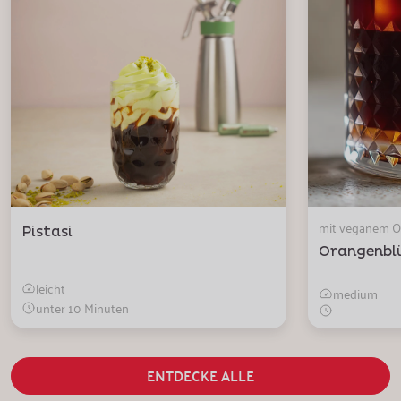
mit veganem 
Pistasi
Orangenblü
leicht
medium
unter 10 Minuten
ENTDECKE ALLE