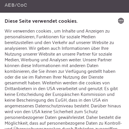
AEB/CoC
Nachhaltigkeit
Recycling
Nachhaltigkeit
Karriere
Offene Jobs
Kontakt
iSi Group
Produktkatalog
Garantieerweiterung
Unternehmenspolitik
Hinweisgebersystem
Code of Conduct