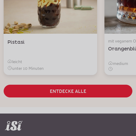
mit veganem 
Pistasi
Orangenblü
leicht
medium
unter 10 Minuten
ENTDECKE ALLE