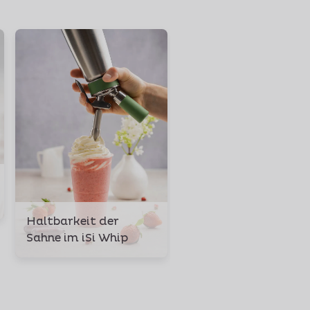
iSi Whip riecht
unangenehm
Haltbarkeit der
Sahne im iSi Whip