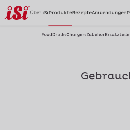
Über iSi
Produkte
Rezepte
Anwendungen
P
Food
Drinks
Chargers
Zubehör
Ersatzteile
Gebrauc