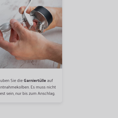
uben Sie die
Garniertülle
auf
Befüllen Sie die Flasche m
kühlen Zubereitung
. Ve
ntnahmekolben. Es muss nicht
fest sein, nur bis zum Anschlag.
für das Befüllen am best
iSi Trichter mit Sieb
, dam
Stücke oder Kerne in die
gelangen. Achten Sie auf